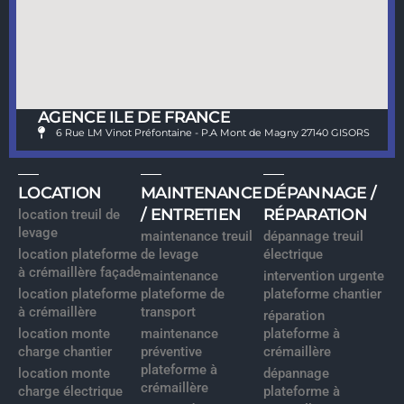
AGENCE ILE DE FRANCE
6 Rue LM Vinot Préfontaine - P.A Mont de Magny 27140 GISORS
LOCATION
MAINTENANCE
DÉPANNAGE /
/ ENTRETIEN
RÉPARATION
location treuil de
levage
maintenance treuil
dépannage treuil
location plateforme
de levage
électrique
à crémaillère façade
maintenance
intervention urgente
location plateforme
plateforme de
plateforme chantier
à crémaillère
transport
réparation
location monte
maintenance
plateforme à
charge chantier
préventive
crémaillère
plateforme à
location monte
dépannage
crémaillère
charge électrique
plateforme à