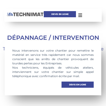
DEVIS EN LIGNE
DÉPANNAGE / INTERVENTION
SUR SITE
TECHNIMAT spécialisée dans la maintenance
Nous intervenons sur votre chantier pour remettre le
d’appareil de levage,
matériel en service très rapidement car nous sommes
est en mesure de vous proposer de
conscient que les arrêts de chantier provoquent de
nombreux services
lourdes pertes pour les Entreprises.
Nos techniciens, équipés de véhicules ateliers,
interviennent sur votre chantier sur simple appel
téléphonique avec confirmation écrite par mail.
DEVIS EN LIGNE