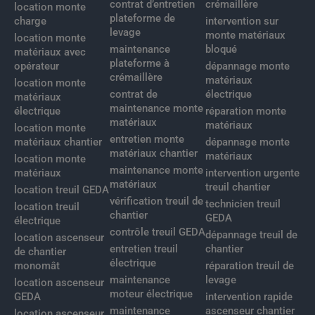
contrat d’entretien
crémaillère
location monte
plateforme de
charge
intervention sur
levage
monte matériaux
location monte
maintenance
bloqué
matériaux avec
plateforme à
opérateur
dépannage monte
crémaillère
matériaux
location monte
contrat de
électrique
matériaux
maintenance monte
électrique
réparation monte
matériaux
matériaux
location monte
entretien monte
matériaux chantier
dépannage monte
matériaux chantier
matériaux
location monte
maintenance monte
matériaux
intervention urgente
matériaux
treuil chantier
location treuil GEDA
vérification treuil de
technicien treuil
location treuil
chantier
GEDA
électrique
contrôle treuil GEDA
dépannage treuil de
location ascenseur
entretien treuil
chantier
de chantier
électrique
monomât
réparation treuil de
maintenance
levage
location ascenseur
moteur électrique
GEDA
intervention rapide
maintenance
ascenseur chantier
location ascenseur